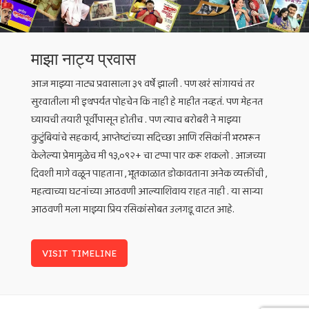
माझा नाट्य प्रवास
आज माझ्या नाट्य प्रवासाला ३९ वर्षे झाली . पण खरं सांगायचं तर
सुरवातीला मी इथपर्यत पोहचेन कि नाही हे माहीत नव्हतं. पण मेहनत
घ्यायची तयारी पूर्वीपासून होतीच . पण त्याच बरोबरी ने माझ्या
कुटुंबियांचे सहकार्य, आप्तेष्टांच्या सदिच्छा आणि रसिकांनी भरभरून
केलेल्या प्रेमामुळेच मी १३,०९२+ चा टप्पा पार करू शकलो . आजच्या
दिवशी मागे वळून पाहताना , भूतकाळात डोकावताना अनेक व्यक्तींची ,
महत्वाच्या घटनांच्या आठवणी आल्याशिवाय राहत नाही . या साऱ्या
आठवणी मला माझ्या प्रिय रसिकांसोबत उलगडू वाटत आहे.
VISIT TIMELINE